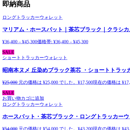
即納商品
ロングトラッカーウォレット
マリアム・ホースバット｜茶芯ブラック｜クラシカ
¥
36,400
–
¥
45,300
価格帯: ¥36,400 – ¥45,300
SALE
ショートトラッカーウォレット
昭南本ヌメ 丘染めブラック茶芯 ・ショートトラッカー
¥
25,000
元の価格は ¥25,000 でした。
¥
17,500
現在の価格は ¥17,
SALE
お買い物カゴに追加
ロングトラッカーウォレット
ホースバット・茶芯ブラック・ロングトラッカーウォ
¥
54,000
元の価格は ¥54,000 でした。
¥
43,200
現在の価格は ¥43,