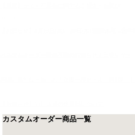
【重要】サイト不具合に関するご報告とお詫び
2026.04.12
【お知らせ】4月15日(水)・16日(木) 臨時休業（製
2026.03.08
カスタムオーダー受付再開のお知らせ｜三春レザー
2026.01.17
感謝と新たな一歩への「在庫一掃セール：第1弾」
2026.05.23
【お知らせ】5月・6月の休業日について
カスタムオーダー商品一覧