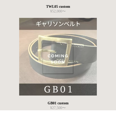
TWL05 custom
¥52,000〜
GB01 custom
¥27,500〜