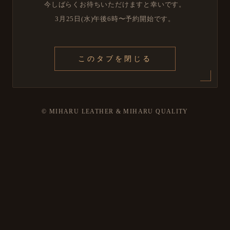
今しばらくお待ちいただけますと幸いです。
Copyright © 2025 MIHARU LEATHER & MIHARU QUALITY
3月25日(水)午後6時〜予約開始です。
Instagram
X
YouTube
このタブを閉じる
TOP
© MIHARU LEATHER & MIHARU QUALITY
ログイン・会員登録
お気に入り
HOME
お知らせ
三春レザーのものづくり
商品一覧
カスタムオーダー商品一覧
ショートトラッカーウォレット｜型番：