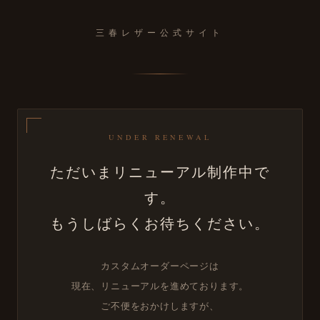
MENU
HOME
三春レザー公式サイト
三春レザーのものづくり
最新のお知らせ
ブログ
三春レザーのカスタムオーダー紹介
商品一覧
アクセス
Instagram
UNDER RENEWAL
アカウント
ただいまリニューアル制作中で
新規会員登録
会員ログイン
す。
お買い物カゴ
レジに進む
もうしばらくお待ちください。
Instagram
tiktok
カスタムオーダーページは
X
Pinterest
現在、リニューアルを進めております。
Youtube
ご不便をおかけしますが、
Contact