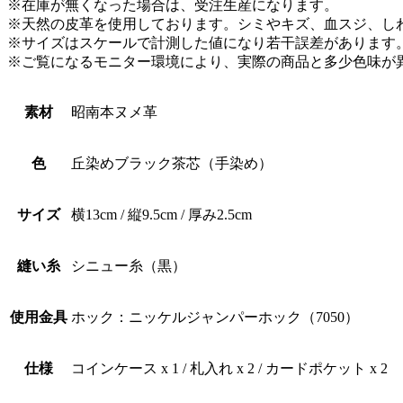
※在庫が無くなった場合は、受注生産になります。
※天然の皮革を使用しております。シミやキズ、血スジ、し
※サイズはスケールで計測した値になり若干誤差があります
※ご覧になるモニター環境により、実際の商品と多少色味が
素材
昭南本ヌメ革
色
丘染めブラック茶芯（手染め）
サイズ
横13cm / 縦9.5cm / 厚み2.5cm
縫い糸
シニュー糸（黒）
使用金具
ホック：ニッケルジャンパーホック（7050）
仕様
コインケース x 1 / 札入れ x 2 / カードポケット x 2