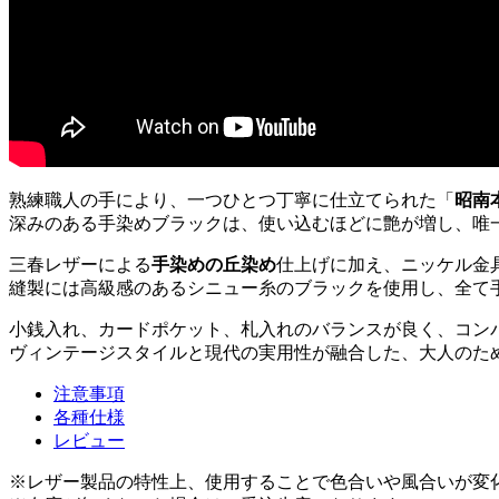
熟練職人の手により、一つひとつ丁寧に仕立てられた「
昭南
深みのある手染めブラックは、使い込むほどに艶が増し、唯
三春レザーによる
手染めの丘染め
仕上げに加え、ニッケル金
縫製には高級感のあるシニュー糸のブラックを使用し、全て
小銭入れ、カードポケット、札入れのバランスが良く、コン
ヴィンテージスタイルと現代の実用性が融合した、大人のた
注意事項
各種仕様
レビュー
※レザー製品の特性上、使用することで色合いや風合いが変