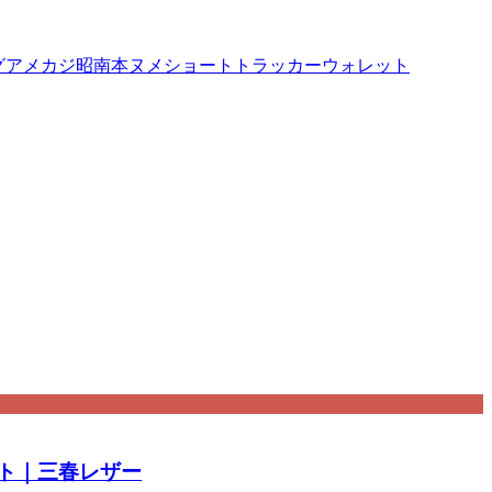
グ
アメカジ
昭南本ヌメ
ショートトラッカーウォレット
ット｜三春レザー