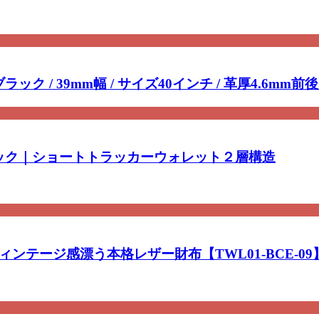
ク / 39mm幅 / サイズ40インチ / 革厚4.6
ラック｜ショートトラッカーウォレット２層構造
ンテージ感漂う本格レザー財布【TWL01-BCE-09