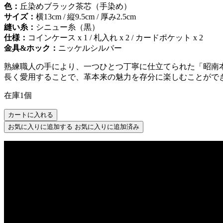
色：
丘染めブラック茶芯（手染め）
サイズ：
横13cm / 縦9.5cm / 厚み2.5cm
縫い糸：
シニュー糸（黒）
仕様：
コインケース x 1 / 札入れ x 2 / カードポケット x 2
金具&ホック：
ニッケルシルバー
熟練職人の手により、一つひとつ丁寧に仕立てられた「昭南
長く愛用することで、革本来の魅力を存分に楽しむことがで
在庫1個
カートに入れる
お気に入りに追加する
お気に入りに追加済み