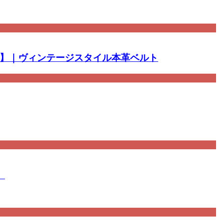
mm前後】｜ヴィンテージスタイル本革ベルト
】