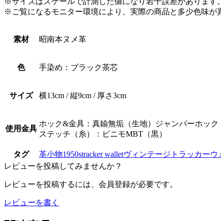
※サイズはスケールで計測した値になり若干誤差があります
※ご覧になるモニター環境により、実際の商品と多少色味が
素材
昭南本ヌメ革
色
手染め：ブラック茶芯
サイズ
横13cm / 縦9cm / 厚さ3cm
ホック&金具：真鍮無垢（生地）ジャンパーホック（7
使用金具
ステッチ（糸）：ビニモMBT（黒）
タグ
革小物
1950s
tracker wallet
ヴィンテージ
トラッカーウ
レビューを投稿してみませんか？
レビューを投稿するには、会員登録が必要です。
レビューを書く