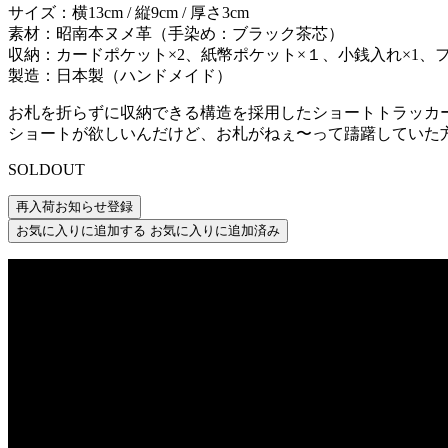
サイズ：横13cm / 縦9cm / 厚さ3cm
素材：昭南本ヌメ革（手染め：ブラック茶芯）
収納：カードポケット×2、紙幣ポケット×１、小銭入れ×1、フ
製造：日本製（ハンドメイド）
お札を折らずに収納できる構造を採用したショートトラッカ
ショートが欲しいんだけど、お札がねぇ〜って躊躇していた
SOLDOUT
再入荷お知らせ登録
お気に入りに追加する
お気に入りに追加済み