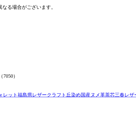
。
異なる場合がございます。
050）
ォレット
福島県
レザークラフト
丘染め
国産ヌメ革
茶芯
三春レザ