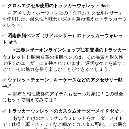
✅
クロムエクセル使用のトラッカーウォレット
🏍️✨
→ アメリカ・ホーウィン社の「クロムエクセルレザー」
を使用した、耐久性と味わい深さを兼ね備えたトラッカーウ
ォレット。
✅
昭南多脂ベンズ（サドルレザー）のトラッカーウォレッ
ト
🏕️🔨
→ ⭐️
三春レザーオンラインショップに初登場のトラッカー
ウォレット！
昭南皮革の多脂ベンズは、その品質と耐久性
で多くのユーザーに支持されています。適切なケアを施すこ
とで、その魅力を長く楽しむことができるでしょう。
✅
ウォレットチェーン、キーケースなどのアクセサリー類
🗝️🔗
→ 財布と相性抜群のアイテムもセール対象に！この機会
にセットで揃えてみては？
✅
トラッカーウォレットのカスタムオーダーメイド
🛠️🎨✨
→ あなただけのオリジナルウォレットをオーダーメイド
で！仕様・革・ステッチなど細かくカスタム可能。この機会