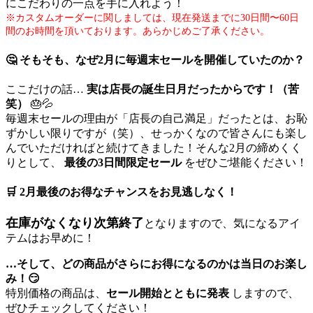
にこだわりの一点を手に入れよう！
※カスタムオーダーに関しましては、現在発送までに30日間〜60日
間のお時間を頂いております。あらかじめご了承ください。
🤔 そもそも、なぜ2月に毎週末セールを開催していたのか？
ここだけの話…
実は店長の誕生日月だったからです！（苦
笑）
🎂💦
毎週末セールの理由が「店長の自己満足」だったとは、お恥
ずかしい限りですが（笑）、せっかくなので皆さんにも楽し
んでいただければと続けてきました！そんな2月の締めくく
りとして、
最後の3日間限定セール
をぜひご堪能ください！
🛒 2月最後のお得なチャンスをお見逃しなく！
在庫がなくなり次第終了
となりますので、気になるアイ
テムはお早めに！
…そして、どの商品がさらにお得になるのかは当日のお楽し
み！😏
特別価格の商品は、
セール開始とともに発表
しますので、
ぜひチェックしてください！