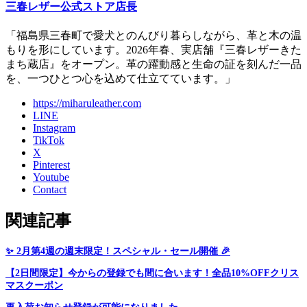
三春レザー公式ストア店長
「福島県三春町で愛犬とのんびり暮らしながら、革と木の温
もりを形にしています。2026年春、実店舗『三春レザーきた
まち蔵店』をオープン。革の躍動感と生命の証を刻んだ一品
を、一つひとつ心を込めて仕立てています。」
https://miharuleather.com
LINE
Instagram
TikTok
X
Pinterest
Youtube
Contact
関連記事
✨ 2月第4週の週末限定！スペシャル・セール開催 🎉
【2日間限定】今からの登録でも間に合います！全品10%OFFクリス
マスクーポン