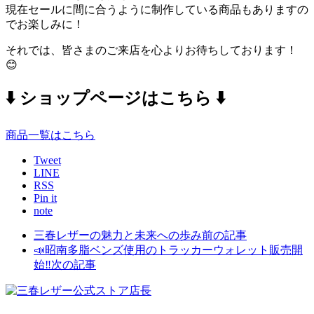
現在セールに間に合うように制作している商品もありますの
でお楽しみに！
それでは、皆さまのご来店を心よりお待ちしております！
😊
⬇️ ショップページはこちら ⬇️
商品一覧はこちら
Tweet
LINE
RSS
Pin it
note
三春レザーの魅力と未来への歩み
前の記事
📣昭南多脂ベンズ使用のトラッカーウォレット販売開
始‼️
次の記事