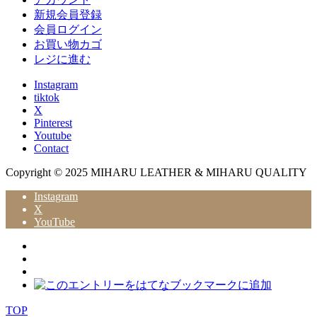
新規会員登録
会員ログイン
お買い物カゴ
レジに進む
Instagram
tiktok
X
Pinterest
Youtube
Contact
Copyright © 2025 MIHARU LEATHER & MIHARU QUALITY
Instagram
X
YouTube
TOP