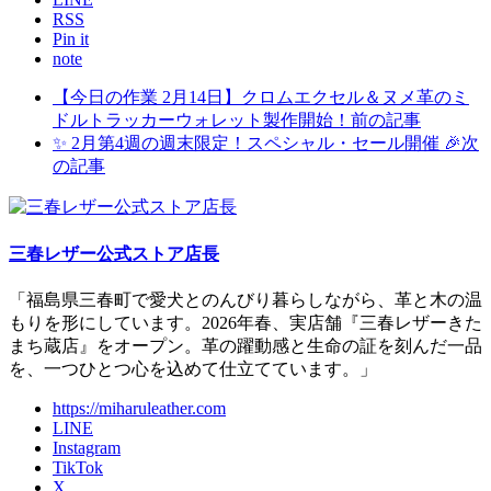
RSS
Pin it
note
【今日の作業 2月14日】クロムエクセル＆ヌメ革のミ
ドルトラッカーウォレット製作開始！
前の記事
✨ 2月第4週の週末限定！スペシャル・セール開催 🎉
次
の記事
三春レザー公式ストア店長
「福島県三春町で愛犬とのんびり暮らしながら、革と木の温
もりを形にしています。2026年春、実店舗『三春レザーきた
まち蔵店』をオープン。革の躍動感と生命の証を刻んだ一品
を、一つひとつ心を込めて仕立てています。」
https://miharuleather.com
LINE
Instagram
TikTok
X